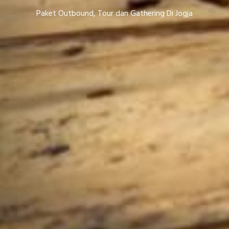
Paket Outbound, Tour dan Gathering Di Jogja