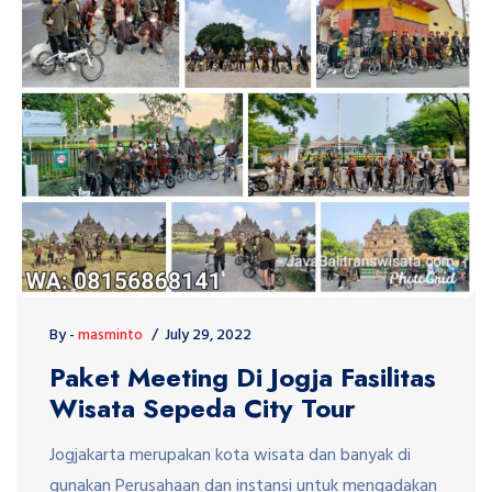
By -
masminto
July 29, 2022
Paket Meeting Di Jogja Fasilitas
Wisata Sepeda City Tour
Jogjakarta merupakan kota wisata dan banyak di
gunakan Perusahaan dan instansi untuk mengadakan