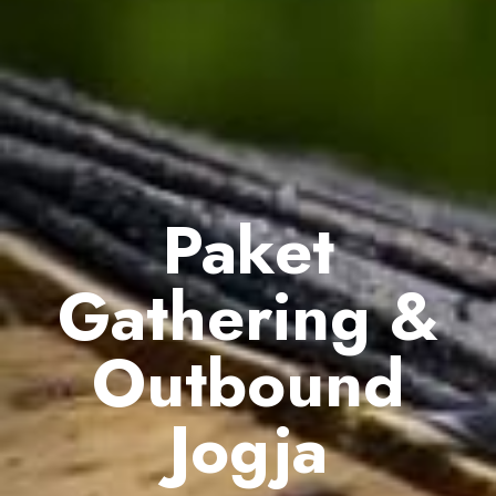
Paket
Gathering &
Outbound
Jogja