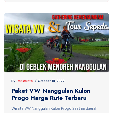
By -
masminto
October 18, 2022
Paket VW Nanggulan Kulon
Progo Harga Rute Terbaru
Wisata VW Nanggulan Kulon Progo Saat ini daerah