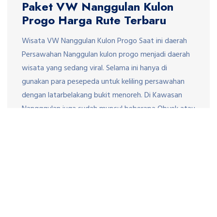
Paket VW Nanggulan Kulon
Progo Harga Rute Terbaru
Wisata VW Nanggulan Kulon Progo Saat ini daerah
Persawahan Nanggulan kulon progo menjadi daerah
wisata yang sedang viral. Selama ini hanya di
gunakan para pesepeda untuk keliling persawahan
dengan latarbelakang bukit menoreh. Di Kawasan
Nangggulan juga sudah muncul beberapa Obyek atau
spot photo misalnya selokan Vander Wich, Jalur
sepeda Geblek menoreh, Jalur sepeda Lunamaya,
Jembatan […]