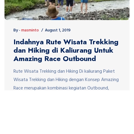
By -
masminto
August 1, 2019
Indahnya Rute Wisata Trekking
dan Hiking di Kaliurang Untuk
Amazing Race Outbound
Rute Wisata Trekking dan Hiking Di kaliurang Paket
Wisata Trekking dan Hiking dengan Konsep Amazing
Race merupakan kombinasi kegiatan Outbound,
trekking, Tour, Olah raga dan Hiking dengan tema
treasure Hunt. Kegiatan Ini di mulai dengan Kegiatan
Icebreaking dan Grouping dengan penjelasan
Fasilitator tentang Aturan Main atau Rule Game dari
Amazing Race. Setiap Kelompok atau Group […]