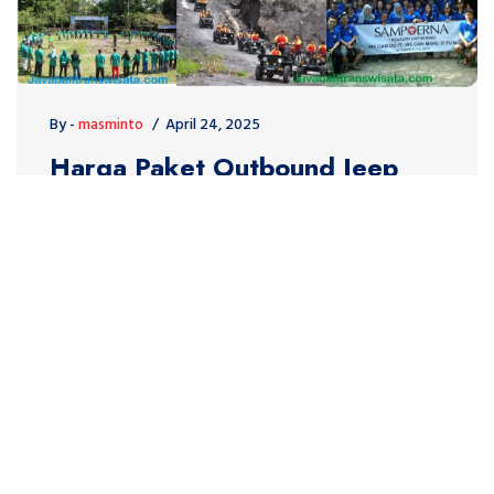
By -
masminto
April 24, 2025
Harga Paket Outbound Jeep
Merapi Lava Tour Rute,
Program Kegiatan, dan
Fasiltasnya
Harga Paket Outbound Jeep Merapi Lava Tour , Rute,
Program Kegiatan, dan Fasiltasnya Paket Outbound
dan Lava Tour Merapi adalah kombinasi kegiatan
outbound yang melibatkan permainan dan aktivitas
team building, diakhiri dengan perjalanan Jeep Lava
Tour Merapi. Paket ini biasanya mencakup
transportasi, fasilitas outbound, pemandu, dan