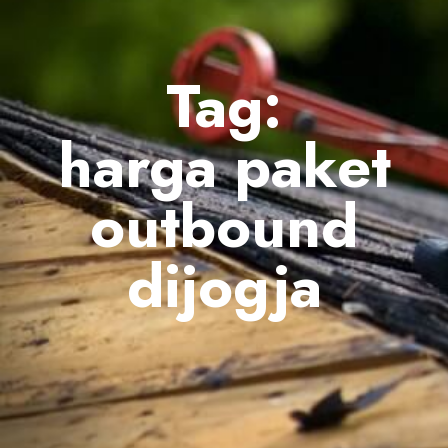
Tag:
harga paket
outbound
dijogja