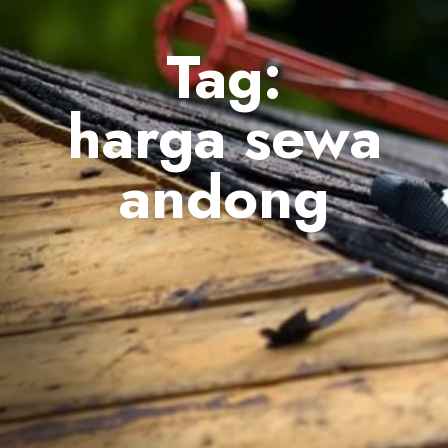
Tag:
harga sewa
andong