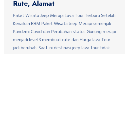
Rute, Alamat
Paket Wisata Jeep Merapi Lava Tour Terbaru Setelah
Kenaikan BBM Paket Wisata Jeep Merapi semenjak
Pandemi Covid dan Perubahan status Gunung merapi
menjadi level 3 membuat rute dan Harga lava Tour
jadi berubah. Saat ini destinasi jeep lava tour tidak
sampai ke Bunker Kalidem karena masuk daerah
Rawan Bencana. Untuk Paket lava Tour dibagi
beberapa […]