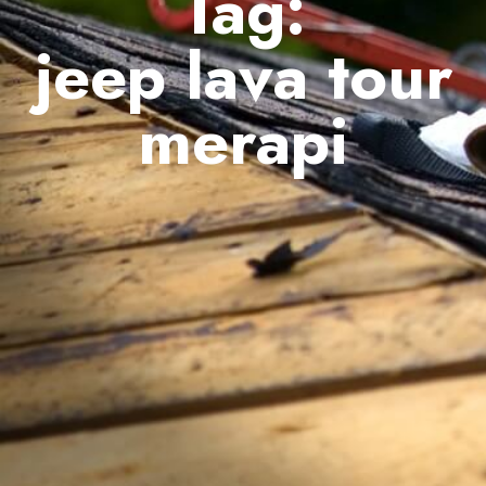
Tag:
jeep lava tour
merapi