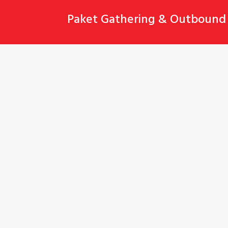
Skip
Paket Gathering & Outbound 
to
content