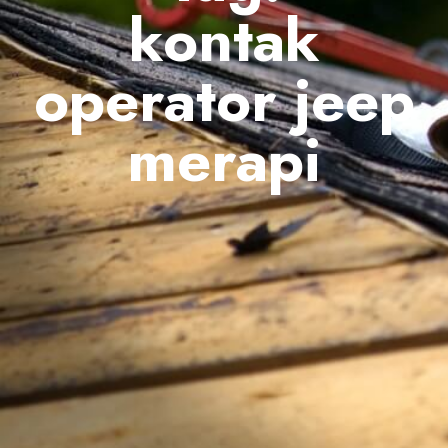
kontak
operator jeep
merapi