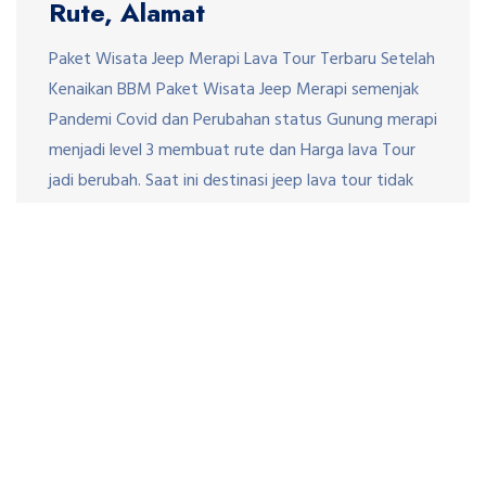
Rute, Alamat
Paket Wisata Jeep Merapi Lava Tour Terbaru Setelah
Kenaikan BBM Paket Wisata Jeep Merapi semenjak
Pandemi Covid dan Perubahan status Gunung merapi
menjadi level 3 membuat rute dan Harga lava Tour
jadi berubah. Saat ini destinasi jeep lava tour tidak
sampai ke Bunker Kalidem karena masuk daerah
Rawan Bencana. Untuk Paket lava Tour dibagi
beberapa […]