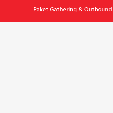
Skip
Paket Gathering & Outbound 
to
content