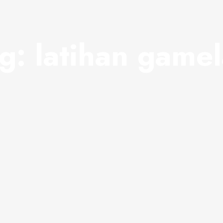
ag:
latihan game