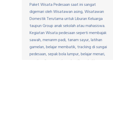
Paket Wisata Pedesaan saat ini sangat
digemari oleh Wisatawan asing, Wisatawan
Domestik Terutama untuk Liburan Keluarga
taupun Group anak sekolah atau mahasiswa.
Kegiatan Wisata pedesaan seperti membajak
sawah, menanm padi, tanam sayur, latihan
gamelan, belajar membatik, tracking di sungai
pedesaan, sepak bola lumpur, belajar menari,
tangkap ikan, membuat kerajinan dari janur,
belajar memasa masakan tradisional […]