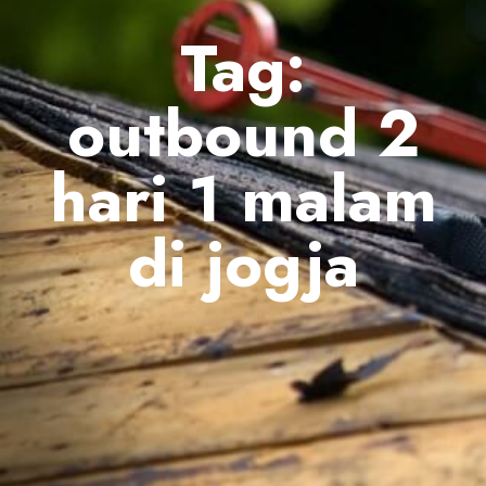
Tag:
outbound 2
hari 1 malam
di jogja