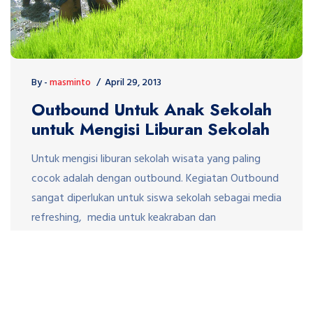
By -
masminto
April 29, 2013
Outbound Untuk Anak Sekolah
untuk Mengisi Liburan Sekolah
Untuk mengisi liburan sekolah wisata yang paling
cocok adalah dengan outbound. Kegiatan Outbound
sangat diperlukan untuk siswa sekolah sebagai media
refreshing, media untuk keakraban dan
kebersamaan, team work ata kerjasama, kepedulian
serta merangsang kretifitas anak. Outbound anak
sekolah yang paling cocak adalh outbound si
pedesaan. Siswa sekolah dikenalkan dengan