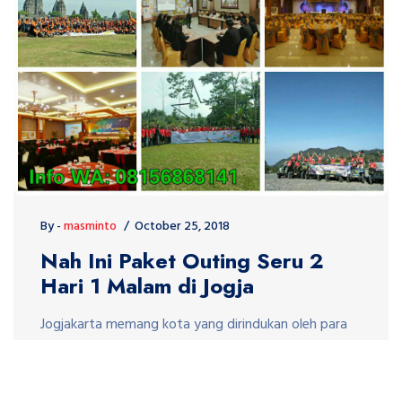
By -
masminto
October 25, 2018
Nah Ini Paket Outing Seru 2
Hari 1 Malam di Jogja
Jogjakarta memang kota yang dirindukan oleh para
wisatawan,tidak terkecuali oleh perusahaan yang
inginmengadakan Fun outing tau Staff gathering di
Jogja. Biasanya perusahaan memanfaatkan liburan