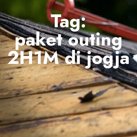
Tag:
paket outing
2H1M di jogja