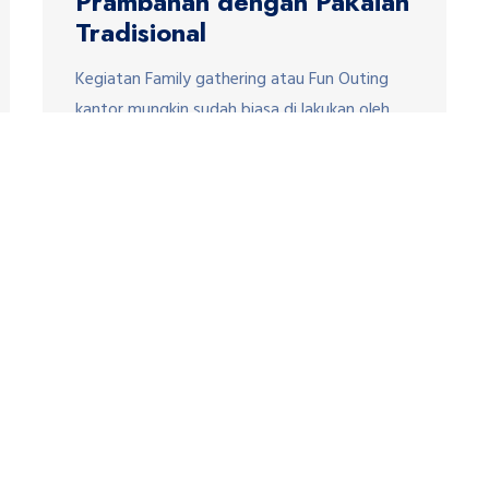
Prambanan dengan Pakaian
Tradisional
Kegiatan Family gathering atau Fun Outing
kantor mungkin sudah biasa di lakukan oleh
perusahaan untuk itu agar berkesan harus
dengan tema yang lain daripad yang lain.
JavaBali Trans Wisata sebagai salah satu
Provider penyedia paket Outbound Gathering
kantor menawarkan Paket Prambanan Classic
Heritage Gathering. Paket ini merupakan
paket Gathering untuk kantor atau Instansi
perusahaan yang […]