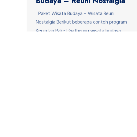
Budaya – Reuni Nostalgia
Paket Wisata Budaya – Wisata Reuni
Nostalgia Berikut beberapa contoh program
Kegiatan Paket Gathering wisata budaya
cocok untuk kegiatan Reuni atau capasity
building dengan tema melestarikan budaya,
lengkap dengan kostum atau pakaian
tradisional dan alat transportasi tradisional:
1.Paket Prambanan cycling tour Wisata
sepeda dari candi ke candi dengan rute start
Candi plaosan, paseban candi […]