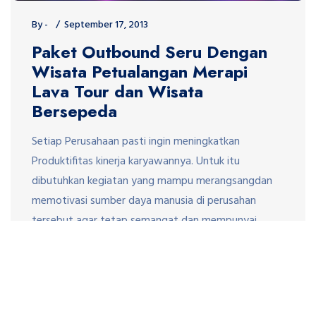
By -
September 17, 2013
Paket Outbound Seru Dengan
Wisata Petualangan Merapi
Lava Tour dan Wisata
Bersepeda
Setiap Perusahaan pasti ingin meningkatkan
Produktifitas kinerja karyawannya. Untuk itu
dibutuhkan kegiatan yang mampu merangsangdan
memotivasi sumber daya manusia di perusahan
tersebut agar tetap semangat dan mempunyai
motivasi kerja yang tinggi. Salah satu caranya adalah
dengan mengadakan kegiatan Outbound atau
Outing Karyawan Perusahaan. Paket Outbound yang
seru dan tidak membosankan merupakan salah satu