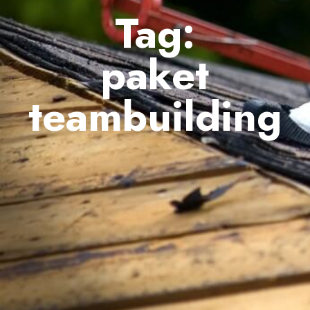
Tag:
paket
teambuilding