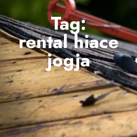
Tag:
rental hiace
jogja