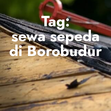
Tag:
sewa sepeda
di Borobudur