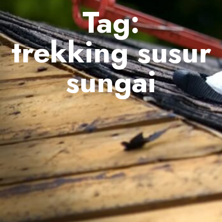
Tag:
trekking susur
sungai