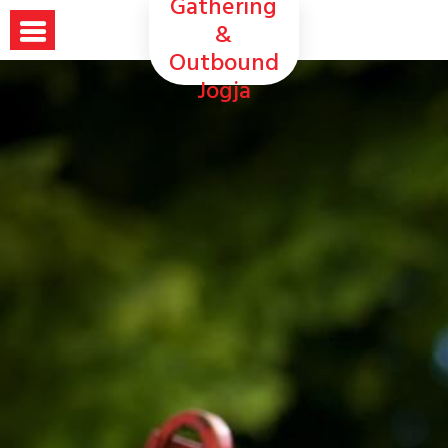
Gathering
Skip
&
to
Outbound
content
Jogja