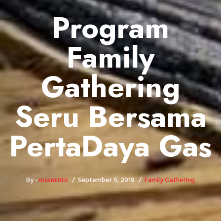
Program
Family
Gathering
Seru Bersama
PertaDaya Gas
By -
masminto
September 5, 2019
Family Gathering