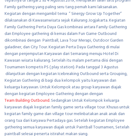
tepatnya di tangal 2 sd 4 Agustus 2019, merupakan salah satu program
Family gathering yang paling seru tang pernah kami laksanakan.
Kegiatan dengan mengambil tema ” Sinergy Grow Up Together”
dilaksanakan di Kawasanwisata sejuk Kaliurang Jogjakarta. Kegiatan
Family Gathering Perta Daya Gas kombinasi antara Family Gathering
dan Employee gathering di kemas dalam Fun Game Outbound
dikombinasi dengan Paintball, Lava Tour Merapi, Outdoor Garden
galadiner, dan City Tour. Kegiatan Perta Daya Gathering di mulai
dengan penjemputan Karyawan dari Semarang menuju Hotel Di
Kawasan wisata kaliurang. Setelah itu malam pertama diisi dengan
Tournamen kompetis PS ( play station). Pada tanggal 3 Agustus
dilanjutkan dengan kegiatan Icebreaking Outbound serta Grouping,
Kegiatan Gathering di bagi dua kelompok yaitu karyawan dan
keluarga karyawan. Untuk Kelompok atau group karyawan diajak
dengan kegiatan Employee Gathering dengan dengan
Team Building Outbound
. Sedangkan Untuk Kelompok keluarga
karyawan diajak kegiatan family game serta village tour. Khusus untuk
kegiatan family game dan village tour melinbatakan anak anak dan
orang tua dari karyawa Pertadaya gas. Setelah kegiatan Employee
gathering semua karyawan diajak untuk Paintball Tournamen, Setelah
paintball selesai perserta istirahat makan siang.