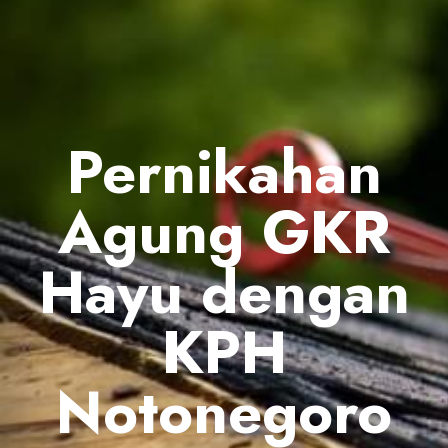
Pernikahan
Agung GKR
Hayu dengan
KPH
Notonegoro