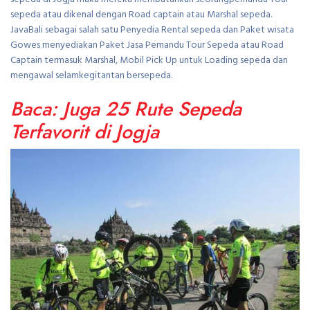
sepeda atau dikenal dengan Road captain atau Marshal sepeda.
JavaBali sebagai salah satu Penyedia Rental sepeda dan Paket wisata
Gowes menyediakan Paket Jasa Pemandu Tour Sepeda atau Road
Captain termasuk Marshal, Mobil Pick Up untuk Loading sepeda dan
mengawal selamkegitantan bersepeda.
Baca: Juga 25 Rute Sepeda
Terfavorit di Jogja