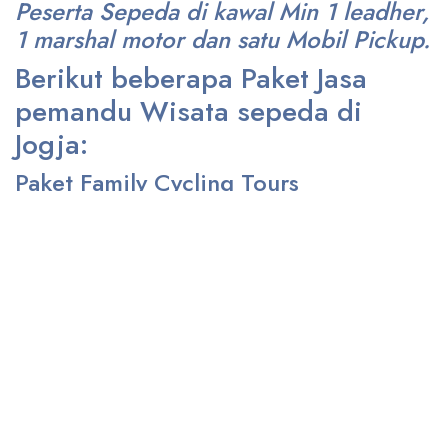
Peserta Sepeda di kawal Min 1 leadher,
1 marshal motor dan satu Mobil Pickup.
Berikut beberapa Paket Jasa
pemandu Wisata sepeda di
Jogja:
Paket Family Cycling Tours
Bersepeda dengan peserta maksimal 5 Orang dengan di Dampingi 1
(satu) Tour leadher dengan Rute maksimal 50 Km. Biaya Rp. 500.000,-
Fasilitas; Rute Sepeda Mak 50 Km dan 1 Orang Tour Leader. Jenis
Sepeda bisa MTB, Roadbike ataupun Sepeda Lipat.
Paket Group Cycling Tours
Bersepeda Dengan Peserta 10 sd 15 Orang, dengan di Dampingi 1 Tour
leader sepeda, dan seorang Marshal dengan Motor/sepeda dan 1
Mobil Pickup sebagai Sweeper atau Yang ngawal selama bersepeda.
Jenis Sepeda bisa MTB, Roadbike ataupun Sepeda Lipat.