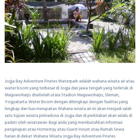
Jogja Bay Adventure Pirates Waterpark adalah wahana wisata air atau
water boom yang terbesar di Jogja dan jawa tengah yang terletak di
Maguwoharjo disebelah utara Stadion Maguwoharjo, Sleman,
Yogyakarta. Water Boom dengan dilengkapi dengan fasilitas yang
lengkap dan luas merupakan Wahana wisata air ini akan menjadi salah
satu tujuan wisata primadona di Jogja dan di perkirakan akan selalu di
padati oleh wisatawan. Bagi anda yang membutuhkan informasi
penginapan atau Homestay atau Guest Houst atau Rumah Sewa
harian di dekat Wahana Wisata Jogja Bay Adventure Pirates