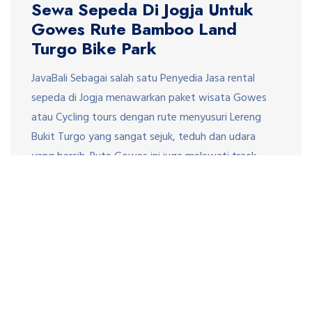
Sewa Sepeda Di Jogja Untuk
Gowes Rute Bamboo Land
Turgo Bike Park
JavaBali Sebagai salah satu Penyedia Jasa rental
sepeda di Jogja menawarkan paket wisata Gowes
atau Cycling tours dengan rute menyusuri Lereng
Bukit Turgo yang sangat sejuk, teduh dan udara
yang bersih. Rute Gowes ini juga melewati track
sepeda Bamboo Land dan Mirikebo Bike Park. Sepeda
yang di gunakan sebaiknya sepeda Gunung atau
sepeda MTB. Rute […]