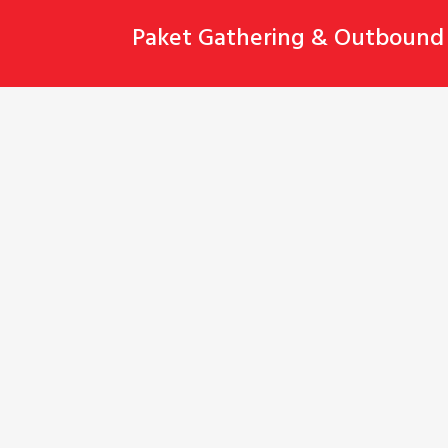
Skip
Paket Gathering & Outbound 
to
content