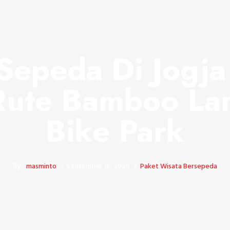
Sepeda Di Jogja
ute Bamboo La
Bike Park
By -
masminto
September 16, 2020
Paket Wisata Bersepeda