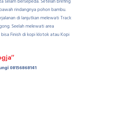
ta selam bersepeda. Setelah brefing
di bawah rindangnya pohon bambu.
rjalanan di lanjutkan melewati Track
gong. Seelah melewati area
sa Finish di kopi klotok atau Kopi
ogja”
ngi 08156868141
 Turgo