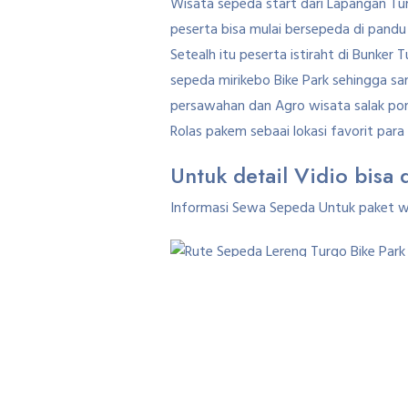
Wisata sepeda start dari Lapangan Tur
peserta bisa mulai bersepeda di pand
Setealh itu peserta istiraht di Bunker
sepeda mirikebo Bike Park sehingga s
persawahan dan Agro wisata salak pond
Rolas pakem sebaai lokasi favorit par
Untuk detail Vidio bisa 
Informasi Sewa Sepeda Untuk paket wis
Rute Sepeda Lereng Turgo Bike Park – 
Baca Juga : 23 Rute sep
Sewa Sep