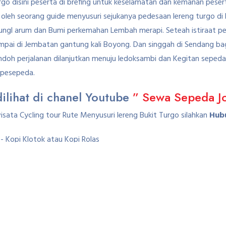
go disini peserta di brefing untuk keselamatan dan kemanan peser
u oleh seorang guide menyusuri sejukanya pedesaan lereng turgo 
 Tungl arum dan Bumi perkemahan Lembah merapi. Seteah istiraat pe
ampai di Jembatan gantung kali Boyong. Dan singgah di Sendang ba
oh perjalanan dilanjutkan menuju ledoksambi dan Kegitan sepeda bi
a pesepeda.
dilihat di chanel Youtube
” Sewa Sepeda J
ata Cycling tour Rute Menyusuri lereng Bukit Turgo silahkan
Hubu
Kopi Klotok atau Kopi Rolas
eda Paling Syahdu di Jogja
eda Untuk paket wisata Cycling tour Rute Menyusuri lereng Bukit