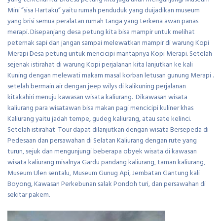
Mini “sisa Hartaku” yaitu rumah penduduk yang duijadikan museum
yang brisi semua peralatan rumah tanga yang terkena awan panas
merapi. Disepanjang desa petung kita bisa mampir untuk melihat
peternak sapi dan jangan sampai melewatkan mampir di warung Kopi
Merapi Desa petung untuk mencicipi mantapnya Kopi Merapi. Setelah
sejenak istirahat di warung Kopi perjalanan kita lanjutkan ke kali
Kuning dengan melewati makam masal korban letusan gunung Merapi .
setelah bermain air dengan jeep wilys di kalikuning perjalanan
kitakahiri menuju kawasan wisata kaliurang. Dikawasan wisata
kaliurang para wisatawan bisa makan pagi mencicipi kuliner khas
Kaliurang yaitu jadah tempe, gudeg kaliurang, atau sate kelinci.
Setelah istirahat Tour dapat dilanjutkan dengan wisata Bersepeda di
Pedesaan dan persawahan di Selatan Kaliurang dengan rute yang
turun, sejuk dan mengunjungi beberapa obyek wisata di kawasan
wisata kaliurang misalnya Gardu pandang kaliurang, taman kaliurang,
Museum Ulen sentalu, Museum Gunug Api, Jembatan Gantung kali
Boyong, Kawasan Perkebunan salak Pondoh turi, dan persawahan di
sekitar pakem.