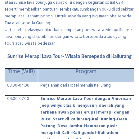
atau sunrise lava tour juga dapat diisi dengan kegiatan sosial CSR
seperti memberikan bantuan sembakau, sumbangan buku di sd sekitar
merapi atau tanam pohon. Untuk sepeda yang digunaan bisa sepeda
Tua atau sepeda Gunung.
Untuk lebih jelasnya erikut kami lampirkan paet wisata Merapi Sunrise
lava Tour yang dikombinasi dengan wisata bersepeda atau cycling
tours atau wisata pedesaan :
Sunrise Merapi Lava Tour- Wisata Bersepeda di Kaliurang
Time (WIB)
Program
03.00-04.00
Perjalanan dari Hotel menuju Kaliurang
04.00-07.00
Sunrise Merapi Lava Tour dengan American
jeep willys clasik menyusuri daerah yang
terkena awan panas erupsi merapi dengan
Rute: Start di kaliurang-Kali Kuning-Desa
Petung-Desa Jambu-Hamparan pasir
merapi di Kali -Kali gendol-Kali adem