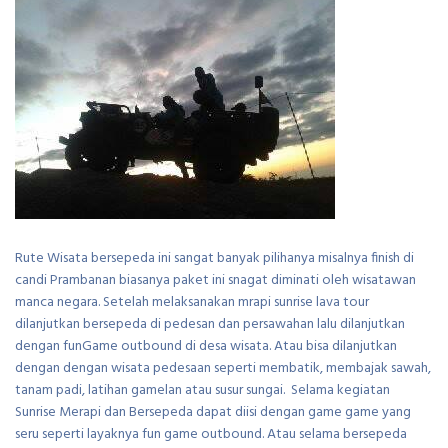
Rute Wisata bersepeda ini sangat banyak pilihanya misalnya finish di
candi Prambanan biasanya paket ini snagat diminati oleh wisatawan
manca negara. Setelah melaksanakan mrapi sunrise lava tour
dilanjutkan bersepeda di pedesan dan persawahan lalu dilanjutkan
dengan funGame outbound di desa wisata. Atau bisa dilanjutkan
dengan dengan wisata pedesaan seperti membatik, membajak sawah,
tanam padi, latihan gamelan atau susur sungai. Selama kegiatan
Sunrise Merapi dan Bersepeda dapat diisi dengan game game yang
seru seperti layaknya fun game outbound. Atau selama bersepeda