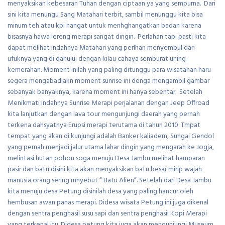
menyaksikan kebesaran Tuhan dengan ciptaan ya yang sempurna. Dari
sini kita menungu Sang Matahari terbit, sambil menunggu kita bisa
minum teh atau kpi hangat untuk menhghangatkan badan karena
bisasnya hawa lereng merapi sangat dingin. Perlahan tapi pasti kita
dapat melihat indahnya Matahari yang perlhan menyembul dari
ufuknya yang di dahului dengan kilau cahaya semburat uning
kemerahan. Moment inilah yang paling ditunggu para wisatahan haru
segera mengabadiakn moment sunrise ini denga mengambil gambar
sebanyak banyaknya, karena moment ini hanya sebentar. Setelah
Menikmati indahnya Sunrise Merapi perjalanan dengan Jeep Offroad
kita lanjutkan dengan lava tour mengunjungi daerah yang pernah
terkena dahsyatnya Erupsi merapi terutama di tahun 2010. Tmpat
tempat yang akan di kunjungi adalah Banker kaliadem, Sungai Gendol
yang pernah menjadi jalur utama lahar dingin yang mengarah ke Jogja,
melintasi hutan pohon soga menuju Desa Jambu melihat hamparan
pasir dan batu disini kita akan menyaksikan batu besar mirip wajah
manusia orang sering mnyebut “ Batu Alien”. Setelah dari Desa Jambu
kita menuju desa Petung disinilah desa yang paling hancur oleh
hembusan awan panas merapi. Didesa wisata Petung ini juga dikenal
dengan sentra penghasil susu sapi dan sentra penghasil Kopi Merapi
yang terkenal itu. Didesa petung kita juga akan mengunjungi Museum