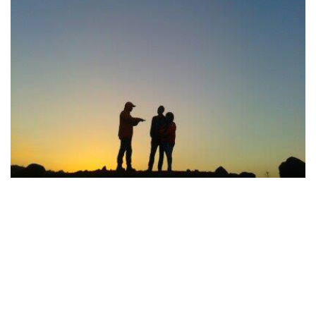
Sunrise Merapi Lava Tour- Wisata Bersepeda di Candi
Prambanan
Time (WIB)
Program
03.00-04.00
Perjalanan dari Hotel menuju Kaliurang