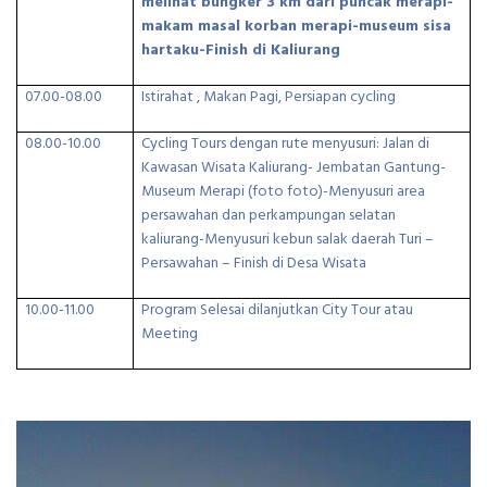
melihat bungker 3 km dari puncak merapi-
makam masal korban merapi-museum sisa
hartaku-Finish di Kaliurang
07.00-08.00
Istirahat , Makan Pagi, Persiapan cycling
08.00-10.00
Cycling Tours dengan rute menyusuri: Jalan di
Kawasan Wisata Kaliurang- Jembatan Gantung-
Museum Merapi (foto foto)-Menyusuri area
persawahan dan perkampungan selatan
kaliurang-Menyusuri kebun salak daerah Turi –
Persawahan – Finish di Desa Wisata
10.00-11.00
Program Selesai dilanjutkan City Tour atau
Meeting